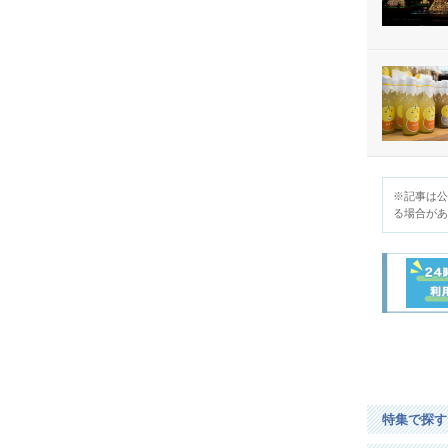
四
国
九
州・
沖
縄
※記事は公
る場合があ
タ
イ
ム
ズ
ク
ラ
ブ
会
員
特集で探す
登