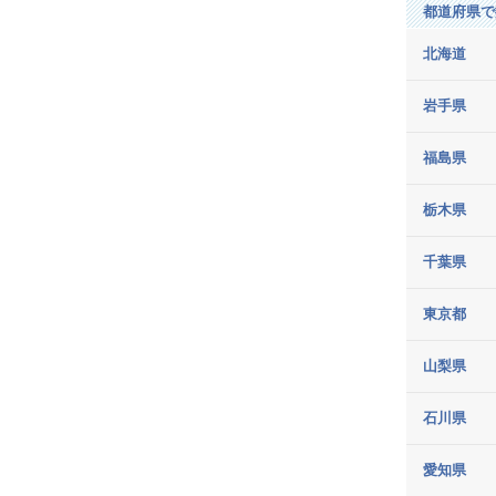
録
都道府県で
北海道
岩手県
メ
閉じ
福島県
る
ニ
栃木県
ュ
千葉県
ー
東京都
山梨県
石川県
愛知県