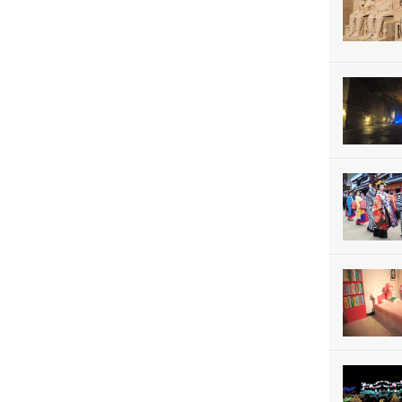
関
東
北
陸・
甲
信
越
東
海
近
畿
中
国