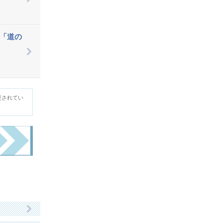
「道の
更されてい