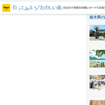
メ
閉じ
る
栃木県の
ト
ニ
ッ
プ
ュ
ペ
ー
ー
ジ
特
集
一
覧
北
海
道・
東
北