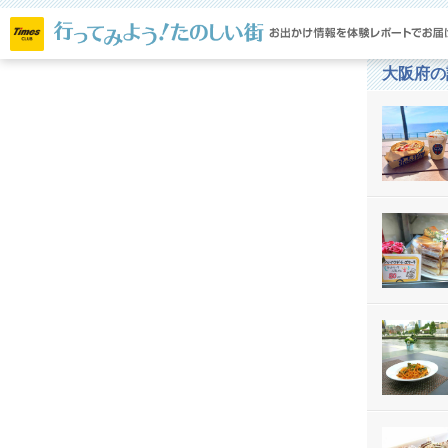
メ
閉じ
る
大阪府の
ト
ニ
ッ
プ
ュ
ペ
ー
ー
ジ
特
集
一
覧
北
海
道・
東
北