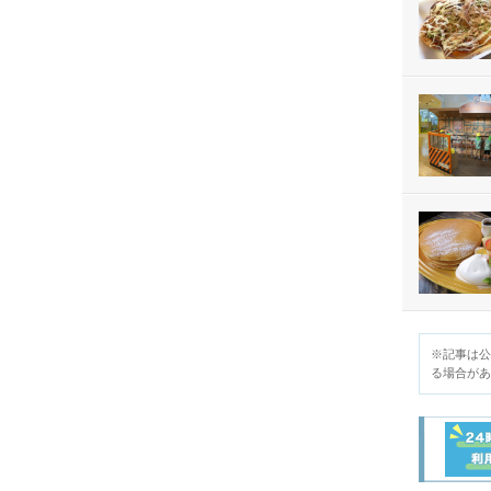
関
東
北
陸・
甲
信
越
東
海
※記事は公
近
る場合があ
畿
中
国