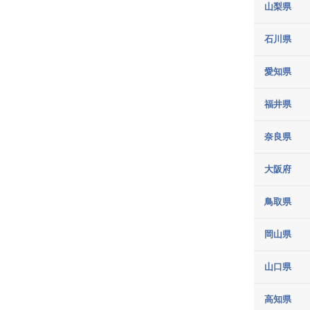
録
山梨県
石川県
愛知県
メ
閉じ
福井県
る
ニ
奈良県
ュ
大阪府
ー
鳥取県
岡山県
山口県
高知県