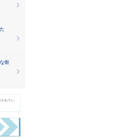
た
な街
更されてい