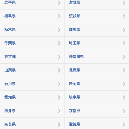
岩手県
宮城県
四
国
福島県
茨城県
九
栃木県
群馬県
州・
沖
千葉県
埼玉県
縄
東京都
神奈川県
タ
イ
山梨県
長野県
ム
ズ
石川県
静岡県
ク
ラ
愛知県
岐阜県
ブ
会
福井県
京都府
員
登
奈良県
滋賀県