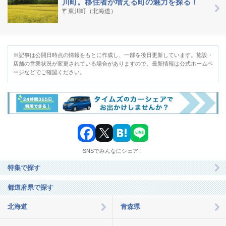
川町。移住者が増える町の魅力を探る！
東川町（北海道）
関
東
※記事は公開日時点の情報をもとに作成し、一部を後日更新しています。施設・
北
店舗の営業状況が変更されている場合がありますので、最新情報は公式ホームペ
陸・
ージなどでご確認ください。​
甲
信
越
東
海
SNSでみんなにシェア！
近
特集で探す
畿
都道府県で探す
中
北海道
青森県
国