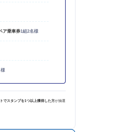
ペア乗車券
1組2名様
名様
トでスタンプを1つ以上獲得した方
が抽選