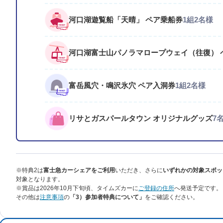
河口湖遊覧船「天晴」 ペア乗船券
1組2名様
河口湖富士山パノラマロープウェイ（往復） 
富岳風穴・鳴沢氷穴 ペア入洞券
1組2名様
リサとガスパールタウン オリジナルグッズ
7
※特典2は
富士急カーシェアをご利用
いただき、さらに
いずれかの対象スポッ
対象となります。
※賞品は2026年10月下旬頃、タイムズカーに
ご登録の住所
へ発送予定です。
その他は
注意事項
の
「3）参加者特典について」
をご確認ください。