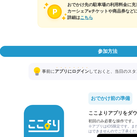
おでかけ先の駐車場の利用料金に充
カーシェアeチケットや商品券など
詳細は
こちら
参加方法
事前に
ア
プ
リ
に
ロ
グ
イ
ン
しておくと、当日のスタ
おでかけ前の準備
ここよりアプリをダ
初回のみ必要な操作です。
※アプリはiOS限定です。ま
はできませんのでご了承くだ