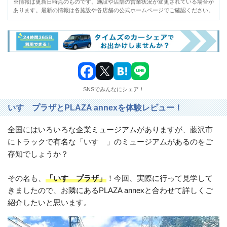
※情報は更新日時点のものです。施設や店舗の営業状況が変更されている場合が
あります。最新の情報は各施設や各店舗の公式ホームページでご確認ください。
関
東
北
陸・
甲
SNSでみんなにシェア！
信
いすゞプラザとPLAZA annexを体験レビュー！
越
全国にはいろいろな企業ミュージアムがありますが、藤沢市
東
にトラックで有名な「いすゞ」のミュージアムがあるのをご
海
存知でしょうか？
近
その名も、
「いすゞプラザ」
！今回、実際に行って見学して
畿
きましたので、お隣にあるPLAZA annexと合わせて詳しくご
紹介したいと思います。
中
国