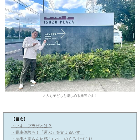
四
国
九
州・
沖
縄
タ
イ
ム
ズ
大人も子どもも楽しめる施設です！
ク
ラ
ブ
会
【目次】
・いすゞプラザとは？
員
・乗車体験も！「運ぶ」を支えるいすゞ
登
・技術の高さを体感！いすゞのくるまづくり