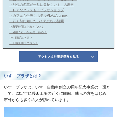
録
・歴代の名車が一堂に集結！いすゞの歴史
・レアなグッズも！プラザショップ
・カフェも併設！ホテルPLAZA annex
・行く前に知りたい！気になる疑問
┗所要時間はどれくらい？
┗何歳くらいから楽しめる？
メ
閉じ
┗休憩所はある？
る
┗工場見学はできる？
ニ
アクセス＆駐車場情報を見る
ュ
ー
いすゞプラザとは？
いすゞプラザは、いすゞ自動車創立80周年記念事業の一環と
して、2017年に藤沢工場の近くに開館。地元の方をはじめ、
市外からも多くの人が訪れています。