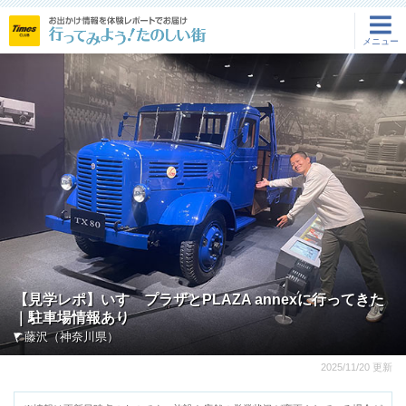
メ
閉じ
メニュー
る
ト
ニ
ッ
プ
ュ
ペ
ー
ー
ジ
特
集
一
覧
【見学レポ】いすゞプラザとPLAZA annexに行ってきた
｜駐車場情報あり
北
藤沢（神奈川県）
海
道・
2025/11/20 更新
東
北