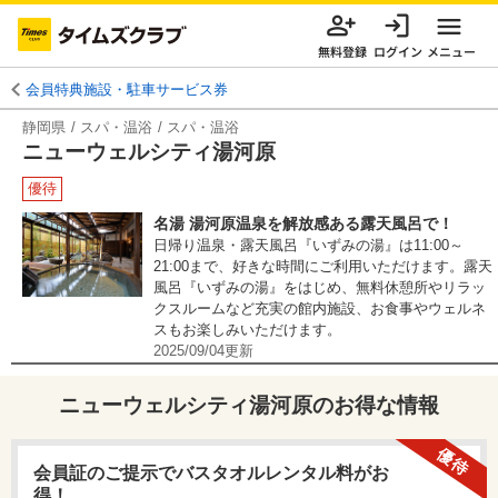
無料登録
ログイン
メニュー
会員特典施設・駐車サービス券
静岡県
スパ・温浴
スパ・温浴
ニューウェルシティ湯河原
優待
名湯 湯河原温泉を解放感ある露天風呂で！
日帰り温泉・露天風呂『いずみの湯』は11:00～
21:00まで、好きな時間にご利用いただけます。露天
風呂『いずみの湯』をはじめ、無料休憩所やリラッ
クスルームなど充実の館内施設、お食事やウェルネ
スもお楽しみいただけます。
2025/09/04
更新
ニューウェルシティ湯河原
のお得な情報
優待
会員証のご提示でバスタオルレンタル料がお
得！