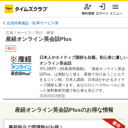
無料登録
ログイン
メニュー
会員特典施設・駐車サービス券
広域
サービス
学び・教室
産経オンライン英会話Plus
優待
日本人やネイティブ講師も在籍。初心者に優しい
オンライン英会話
月5,280円～(特典適用価格)。「産経オンライン英会
話Plus」は無駄なく使え、家族で分けあうこともで
きるコイン制。日本人講師、日本語がわかるネイテ
ィブ講師も選べます。あなたのニーズやレベルに合
った無料教材完備で初心者も安心です。
2026/03/18
更新
産経オンライン英会話Plus
のお得な情報
優待
事前申込で受講料がお得！