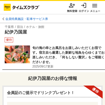
無料登録
ログイン
メニュー
会員特典施設・駐車サービス券
千葉県
宿泊
ホテル・旅館
紀伊乃国屋
優待
旬の海の幸とお風呂をお楽しみいただくお宿で
す。宿主自ら厳選した新鮮な地魚を心ゆくまでお
楽しみいただき、「何もしない贅沢」をご堪能く
ださいませ。
2025/09/17
更新
紀伊乃国屋
のお得な情報
優待
会員証のご提示でドリンクプレゼント！