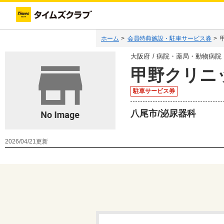
ホーム
>
会員特典施設・駐車サービス券
>
大阪府
病院・薬局・動物病院
甲野クリニ
駐車サービス券
八尾市/泌尿器科
2026/04/21
更新