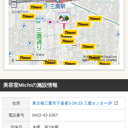
©2026 ZENRIN DataCom
©2026 ZENRIN DataCom
地図データ©2026 ZENRIN
地図データ©2026 ZENRIN
250m
250m
美容室Michi
の施設情報
住所
東京都三鷹市下連雀3-28-23 三鷹センター2F
電話番号
0422-43-5367
定休日
木曜、第3水曜