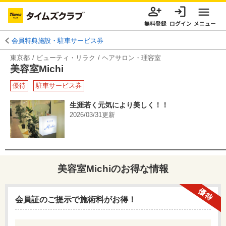
無料登録
ログイン
メニュー
会員特典施設・駐車サービス券
東京都
ビューティ・リラク
ヘアサロン・理容室
美容室Michi
優待
駐車サービス券
生涯若く元気により美しく！！
2026/03/31
更新
美容室Michi
のお得な情報
優待
会員証のご提示で施術料がお得！