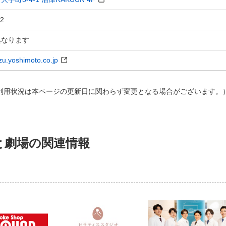
12
異なります
zu.yoshimoto.co.jp
AY利用状況は本ページの​更新日に関わらず変更となる場合がございます。）
と劇場の関連情報
）