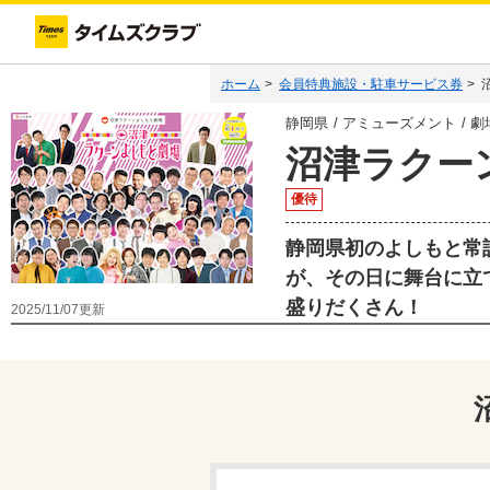
ホーム
>
会員特典施設・駐車サービス券
>
静岡県
アミューズメント
劇
沼津ラクー
優待
静岡県初のよしもと常
が、その日に舞台に立
盛りだくさん！
2025/11/07
更新