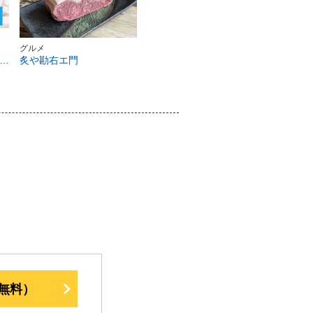
グルメ
メンズ脱毛・ヒゲ脱毛】メンズクリア 沼津イーラde店
炙や勘右エ門
無料）