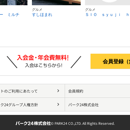
グルメ
グルメ
ー ミルチ
すしほまれ
Ｓ
会員登録（
イトのご利用にあたって
会員規約
ク24グループ人権方針
パーク24株式会社
© PARK24 CO.,LTD. All Rights Reserved.