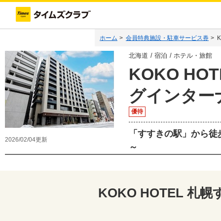
ホーム
>
会員特典施設・駐車サービス券
>
北海道
宿泊
ホテル・旅館
KOKO H
グインター
優待
「すすきの駅」から徒
2026/02/04
更新
～
KOKO HOTEL