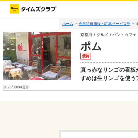
ホーム
>
会員特典施設・駐車サービス券
>
京都府
グルメ
パン・カフェ
ポム
優待
真っ赤なリンゴの看板
すめは生リンゴを使う
2025/09/04
更新