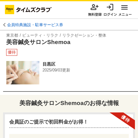
無料登録
ログイン
メニュー
会員特典施設・駐車サービス券
東京都
ビューティ・リラク
リラクゼーション・整体
美容鍼灸サロンShemoa
優待
目黒区
2025/09/03
更新
美容鍼灸サロンShemoa
のお得な情報
優待
会員証のご提示で初回料金がお得！