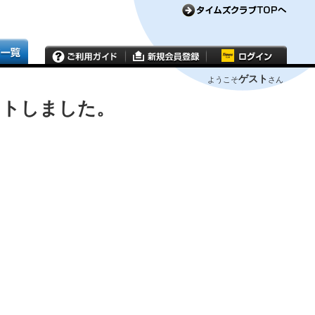
ゲスト
ようこそ
さん
ウトしました。