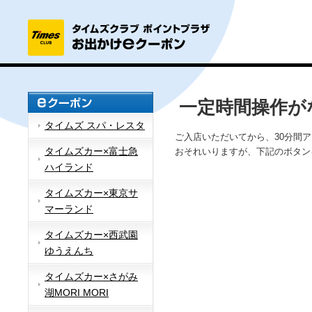
一定時間操作が
タイムズ スパ・レスタ
ご入店いただいてから、30分間
タイムズカー×富士急
おそれいりますが、下記のボタン
ハイランド
タイムズカー×東京サ
マーランド
タイムズカー×西武園
ゆうえんち
タイムズカー×さがみ
湖MORI MORI