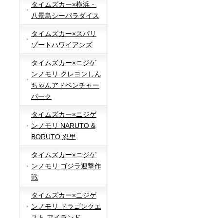
タイムズカー×横浜・
八景島シーパラダイス
タイムズカー×スパリ
ゾートハワイアンズ
タイムズカー×ニジゲ
ンノモリ クレヨンしん
ちゃんアドベンチャー
パーク
タイムズカー×ニジゲ
ンノモリ NARUTO &
BORUTO 忍里
タイムズカー×ニジゲ
ンノモリ ゴジラ迎撃作
戦
タイムズカー×ニジゲ
ンノモリ ドラゴンクエ
スト アイランド