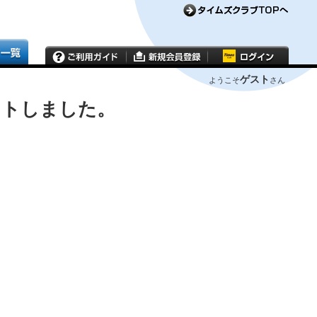
ゲスト
ようこそ
さん
ウトしました。