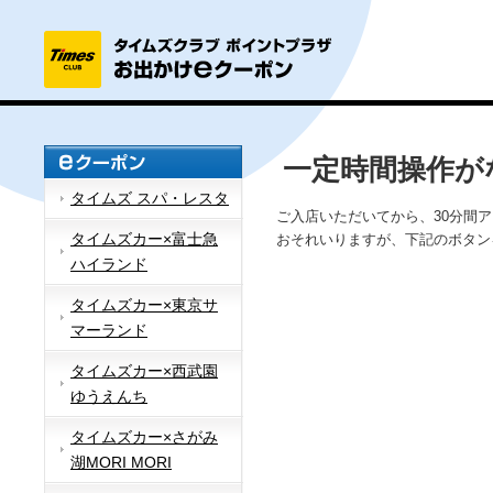
一定時間操作が
タイムズ スパ・レスタ
ご入店いただいてから、30分間
タイムズカー×富士急
おそれいりますが、下記のボタン
ハイランド
タイムズカー×東京サ
マーランド
タイムズカー×西武園
ゆうえんち
タイムズカー×さがみ
湖MORI MORI