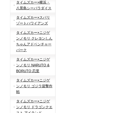
タイムズカー×横浜・
八景島シーパラダイス
タイムズカー×スパリ
ゾートハワイアンズ
タイムズカー×ニジゲ
ンノモリ クレヨンしん
ちゃんアドベンチャー
パーク
タイムズカー×ニジゲ
ンノモリ NARUTO &
BORUTO 忍里
タイムズカー×ニジゲ
ンノモリ ゴジラ迎撃作
戦
タイムズカー×ニジゲ
ンノモリ ドラゴンクエ
スト アイランド