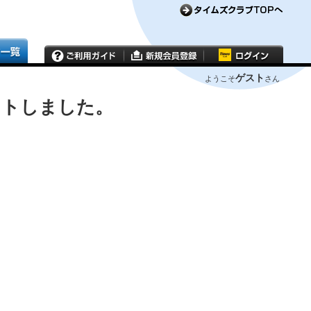
ゲスト
ようこそ
さん
ウトしました。