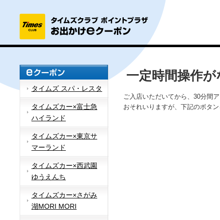
一定時間操作が
タイムズ スパ・レスタ
ご入店いただいてから、30分間
タイムズカー×富士急
おそれいりますが、下記のボタン
ハイランド
タイムズカー×東京サ
マーランド
タイムズカー×西武園
ゆうえんち
タイムズカー×さがみ
湖MORI MORI