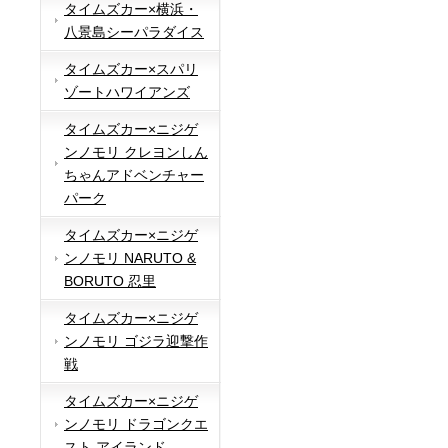
タイムズカー×横浜・
八景島シーパラダイス
タイムズカー×スパリ
ゾートハワイアンズ
タイムズカー×ニジゲ
ンノモリ クレヨンしん
ちゃんアドベンチャー
パーク
タイムズカー×ニジゲ
ンノモリ NARUTO &
BORUTO 忍里
タイムズカー×ニジゲ
ンノモリ ゴジラ迎撃作
戦
タイムズカー×ニジゲ
ンノモリ ドラゴンクエ
スト アイランド