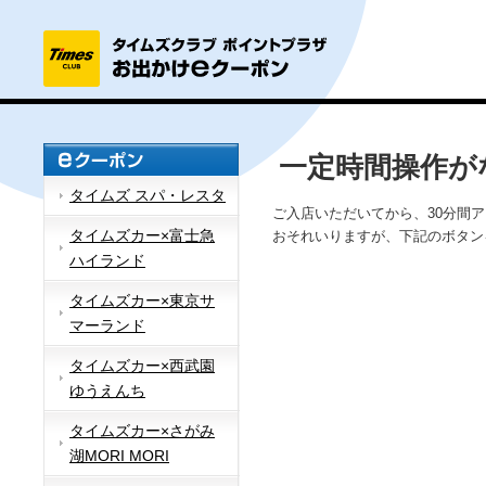
一定時間操作が
タイムズ スパ・レスタ
ご入店いただいてから、30分間
タイムズカー×富士急
おそれいりますが、下記のボタン
ハイランド
タイムズカー×東京サ
マーランド
タイムズカー×西武園
ゆうえんち
タイムズカー×さがみ
湖MORI MORI