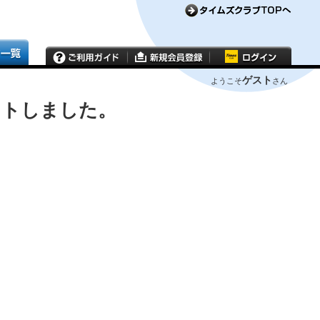
ゲスト
ようこそ
さん
ウトしました。