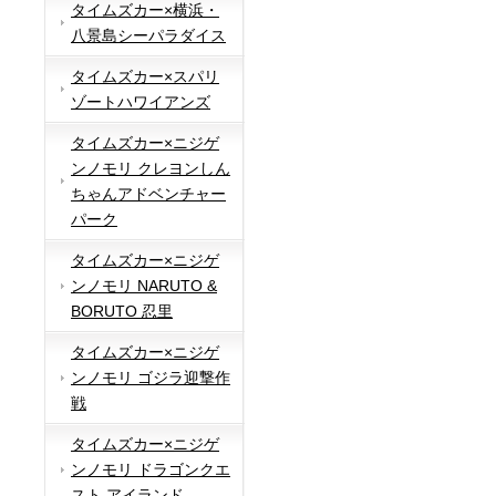
タイムズカー×横浜・
八景島シーパラダイス
タイムズカー×スパリ
ゾートハワイアンズ
タイムズカー×ニジゲ
ンノモリ クレヨンしん
ちゃんアドベンチャー
パーク
タイムズカー×ニジゲ
ンノモリ NARUTO &
BORUTO 忍里
タイムズカー×ニジゲ
ンノモリ ゴジラ迎撃作
戦
タイムズカー×ニジゲ
ンノモリ ドラゴンクエ
スト アイランド