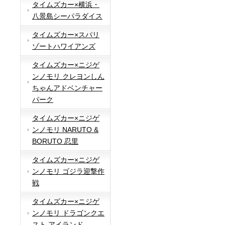
タイムズカー×横浜・
八景島シーパラダイス
タイムズカー×スパリ
ゾートハワイアンズ
タイムズカー×ニジゲ
ンノモリ クレヨンしん
ちゃんアドベンチャー
パーク
タイムズカー×ニジゲ
ンノモリ NARUTO &
BORUTO 忍里
タイムズカー×ニジゲ
ンノモリ ゴジラ迎撃作
戦
タイムズカー×ニジゲ
ンノモリ ドラゴンクエ
スト アイランド