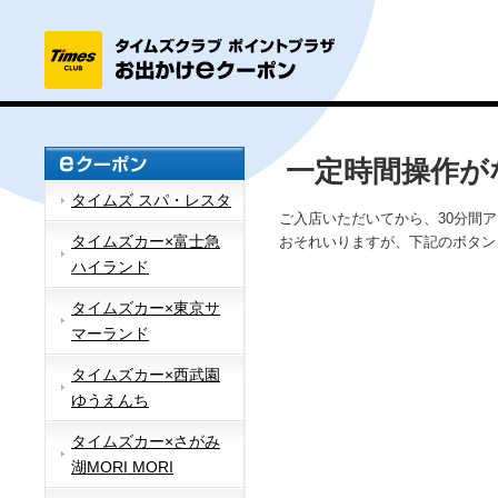
一定時間操作が
タイムズ スパ・レスタ
ご入店いただいてから、30分間
タイムズカー×富士急
おそれいりますが、下記のボタン
ハイランド
タイムズカー×東京サ
マーランド
タイムズカー×西武園
ゆうえんち
タイムズカー×さがみ
湖MORI MORI