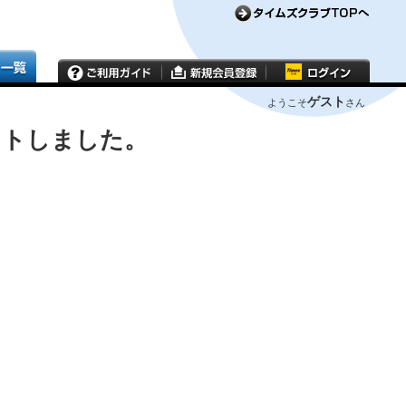
ゲスト
ようこそ
さん
ウトしました。