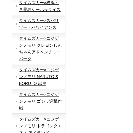
タイムズカー×横浜・
八景島シーパラダイス
タイムズカー×スパリ
ゾートハワイアンズ
タイムズカー×ニジゲ
ンノモリ クレヨンしん
ちゃんアドベンチャー
パーク
タイムズカー×ニジゲ
ンノモリ NARUTO &
BORUTO 忍里
タイムズカー×ニジゲ
ンノモリ ゴジラ迎撃作
戦
タイムズカー×ニジゲ
ンノモリ ドラゴンクエ
スト アイランド