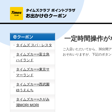
一定時間操作が
タイムズ スパ・レスタ
ご入店いただいてから、30分間
タイムズカー×富士急
おそれいりますが、下記のボタン
ハイランド
タイムズカー×東京サ
マーランド
タイムズカー×西武園
ゆうえんち
タイムズカー×さがみ
湖MORI MORI