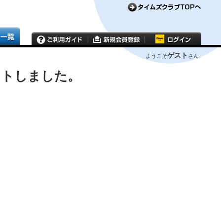
ゲスト
ようこそ
さん
ウトしました。