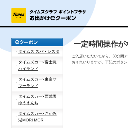
一定時間操作が
タイムズ スパ・レスタ
ご入店いただいてから、30分間
タイムズカー×富士急
おそれいりますが、下記のボタン
ハイランド
タイムズカー×東京サ
マーランド
タイムズカー×西武園
ゆうえんち
タイムズカー×さがみ
湖MORI MORI