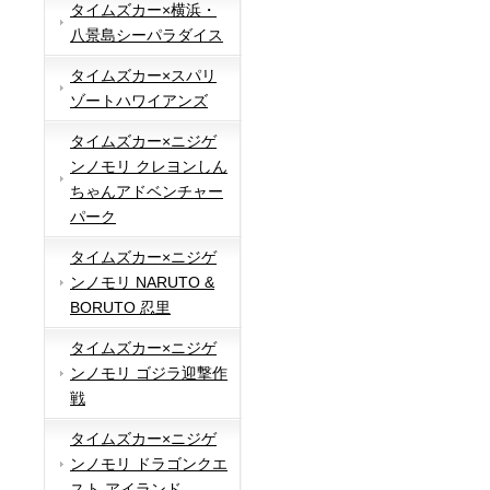
タイムズカー×横浜・
八景島シーパラダイス
タイムズカー×スパリ
ゾートハワイアンズ
タイムズカー×ニジゲ
ンノモリ クレヨンしん
ちゃんアドベンチャー
パーク
タイムズカー×ニジゲ
ンノモリ NARUTO &
BORUTO 忍里
タイムズカー×ニジゲ
ンノモリ ゴジラ迎撃作
戦
タイムズカー×ニジゲ
ンノモリ ドラゴンクエ
スト アイランド