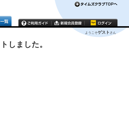
ゲスト
ようこそ
さん
ウトしました。