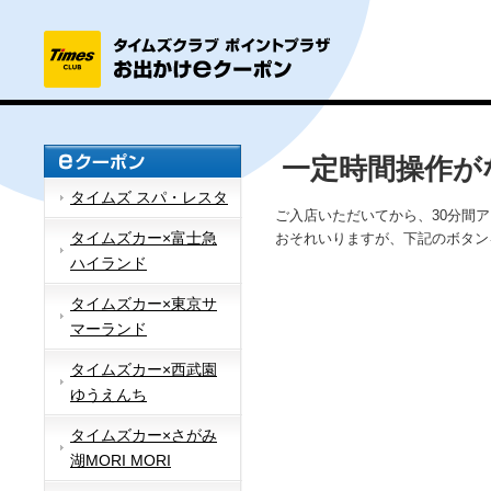
一定時間操作が
タイムズ スパ・レスタ
ご入店いただいてから、30分間
タイムズカー×富士急
おそれいりますが、下記のボタン
ハイランド
タイムズカー×東京サ
マーランド
タイムズカー×西武園
ゆうえんち
タイムズカー×さがみ
湖MORI MORI