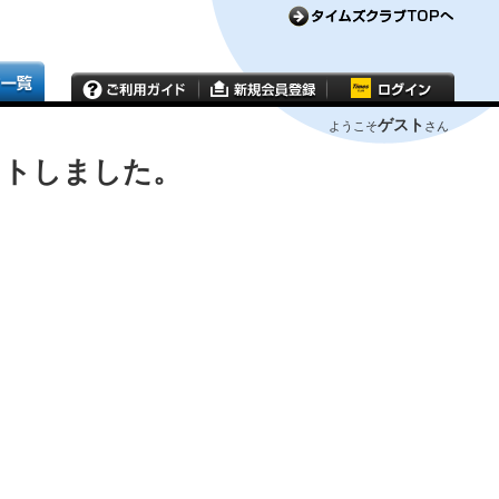
ゲスト
ようこそ
さん
ウトしました。