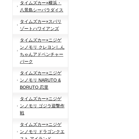
タイムズカー×横浜・
八景島シーパラダイス
タイムズカー×スパリ
ゾートハワイアンズ
タイムズカー×ニジゲ
ンノモリ クレヨンしん
ちゃんアドベンチャー
パーク
タイムズカー×ニジゲ
ンノモリ NARUTO &
BORUTO 忍里
タイムズカー×ニジゲ
ンノモリ ゴジラ迎撃作
戦
タイムズカー×ニジゲ
ンノモリ ドラゴンクエ
スト アイランド