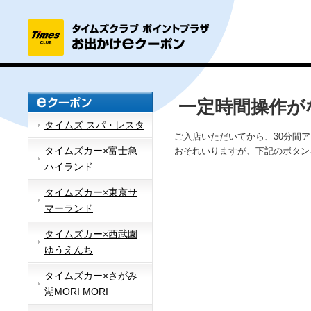
一定時間操作が
タイムズ スパ・レスタ
ご入店いただいてから、30分間
タイムズカー×富士急
おそれいりますが、下記のボタン
ハイランド
タイムズカー×東京サ
マーランド
タイムズカー×西武園
ゆうえんち
タイムズカー×さがみ
湖MORI MORI