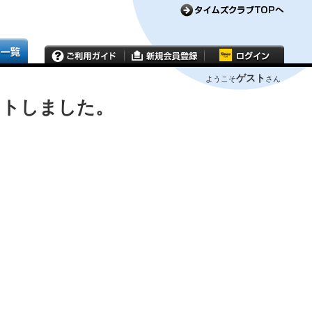
ゲスト
ようこそ
さん
ウトしました。