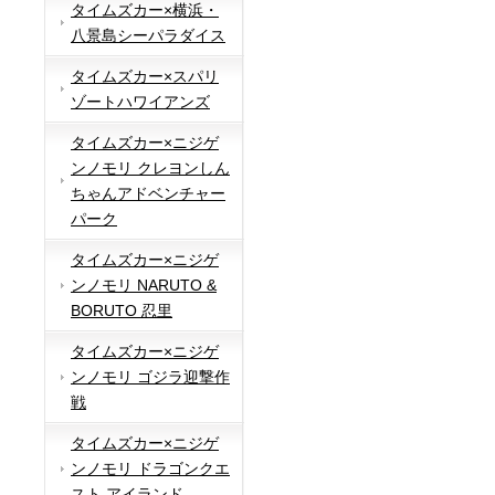
タイムズカー×横浜・
八景島シーパラダイス
タイムズカー×スパリ
ゾートハワイアンズ
タイムズカー×ニジゲ
ンノモリ クレヨンしん
ちゃんアドベンチャー
パーク
タイムズカー×ニジゲ
ンノモリ NARUTO &
BORUTO 忍里
タイムズカー×ニジゲ
ンノモリ ゴジラ迎撃作
戦
タイムズカー×ニジゲ
ンノモリ ドラゴンクエ
スト アイランド