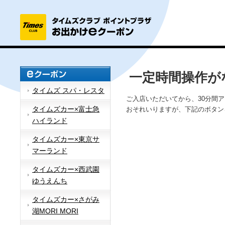
一定時間操作が
タイムズ スパ・レスタ
ご入店いただいてから、30分間
タイムズカー×富士急
おそれいりますが、下記のボタン
ハイランド
タイムズカー×東京サ
マーランド
タイムズカー×西武園
ゆうえんち
タイムズカー×さがみ
湖MORI MORI