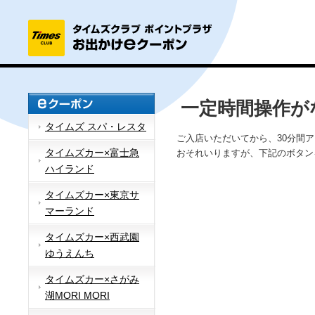
一定時間操作が
タイムズ スパ・レスタ
ご入店いただいてから、30分間
タイムズカー×富士急
おそれいりますが、下記のボタン
ハイランド
タイムズカー×東京サ
マーランド
タイムズカー×西武園
ゆうえんち
タイムズカー×さがみ
湖MORI MORI