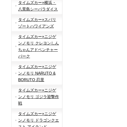
タイムズカー×横浜・
八景島シーパラダイス
タイムズカー×スパリ
ゾートハワイアンズ
タイムズカー×ニジゲ
ンノモリ クレヨンしん
ちゃんアドベンチャー
パーク
タイムズカー×ニジゲ
ンノモリ NARUTO &
BORUTO 忍里
タイムズカー×ニジゲ
ンノモリ ゴジラ迎撃作
戦
タイムズカー×ニジゲ
ンノモリ ドラゴンクエ
スト アイランド