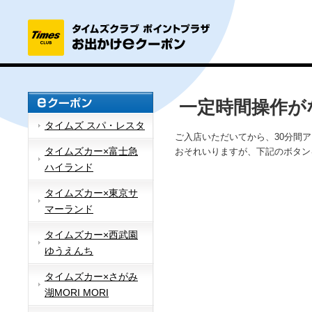
一定時間操作が
タイムズ スパ・レスタ
ご入店いただいてから、30分間
タイムズカー×富士急
おそれいりますが、下記のボタン
ハイランド
タイムズカー×東京サ
マーランド
タイムズカー×西武園
ゆうえんち
タイムズカー×さがみ
湖MORI MORI