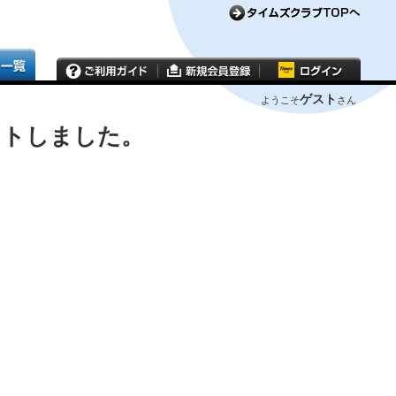
ゲスト
ようこそ
さん
ウトしました。