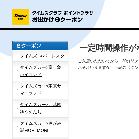
一定時間操作が
タイムズ スパ・レスタ
ご入店いただいてから、30分間
タイムズカー×富士急
おそれいりますが、下記のボタン
ハイランド
タイムズカー×東京サ
マーランド
タイムズカー×西武園
ゆうえんち
タイムズカー×さがみ
湖MORI MORI