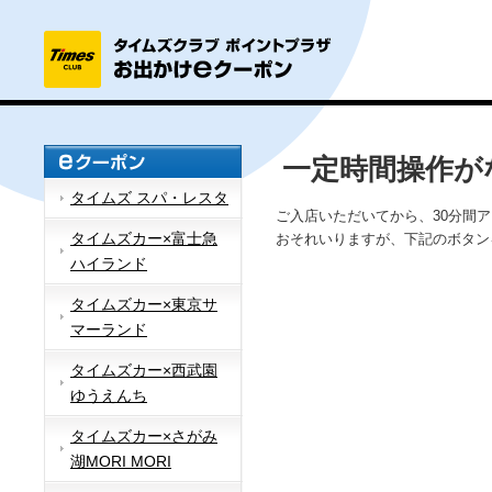
一定時間操作が
タイムズ スパ・レスタ
ご入店いただいてから、30分間
タイムズカー×富士急
おそれいりますが、下記のボタン
ハイランド
タイムズカー×東京サ
マーランド
タイムズカー×西武園
ゆうえんち
タイムズカー×さがみ
湖MORI MORI