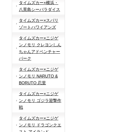
タイムズカー×横浜・
八景島シーパラダイス
タイムズカー×スパリ
ゾートハワイアンズ
タイムズカー×ニジゲ
ンノモリ クレヨンしん
ちゃんアドベンチャー
パーク
タイムズカー×ニジゲ
ンノモリ NARUTO &
BORUTO 忍里
タイムズカー×ニジゲ
ンノモリ ゴジラ迎撃作
戦
タイムズカー×ニジゲ
ンノモリ ドラゴンクエ
スト アイランド