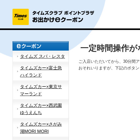
一定時間操作が
タイムズ スパ・レスタ
ご入店いただいてから、30分間
タイムズカー×富士急
おそれいりますが、下記のボタン
ハイランド
タイムズカー×東京サ
マーランド
タイムズカー×西武園
ゆうえんち
タイムズカー×さがみ
湖MORI MORI