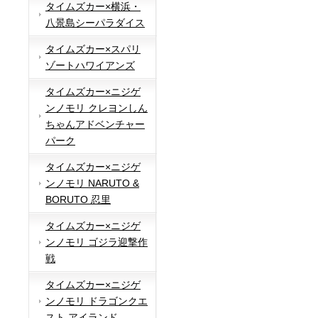
タイムズカー×横浜・
八景島シーパラダイス
タイムズカー×スパリ
ゾートハワイアンズ
タイムズカー×ニジゲ
ンノモリ クレヨンしん
ちゃんアドベンチャー
パーク
タイムズカー×ニジゲ
ンノモリ NARUTO &
BORUTO 忍里
タイムズカー×ニジゲ
ンノモリ ゴジラ迎撃作
戦
タイムズカー×ニジゲ
ンノモリ ドラゴンクエ
スト アイランド