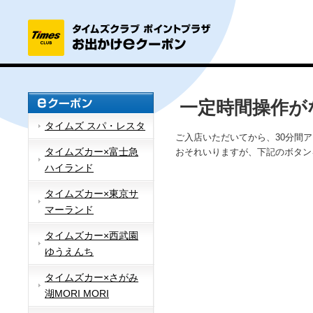
一定時間操作が
タイムズ スパ・レスタ
ご入店いただいてから、30分間
タイムズカー×富士急
おそれいりますが、下記のボタン
ハイランド
タイムズカー×東京サ
マーランド
タイムズカー×西武園
ゆうえんち
タイムズカー×さがみ
湖MORI MORI