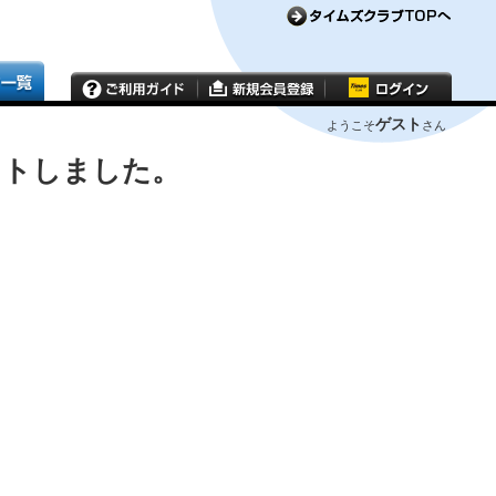
ゲスト
ようこそ
さん
ウトしました。