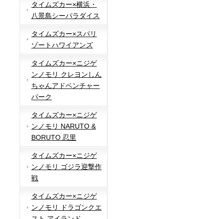
タイムズカー×横浜・
八景島シーパラダイス
タイムズカー×スパリ
ゾートハワイアンズ
タイムズカー×ニジゲ
ンノモリ クレヨンしん
ちゃんアドベンチャー
パーク
タイムズカー×ニジゲ
ンノモリ NARUTO &
BORUTO 忍里
タイムズカー×ニジゲ
ンノモリ ゴジラ迎撃作
戦
タイムズカー×ニジゲ
ンノモリ ドラゴンクエ
スト アイランド