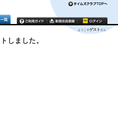
ゲスト
ようこそ
さん
ウトしました。