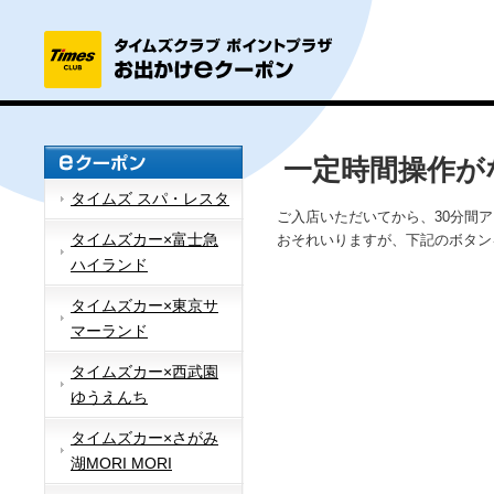
一定時間操作が
タイムズ スパ・レスタ
ご入店いただいてから、30分間
タイムズカー×富士急
おそれいりますが、下記のボタン
ハイランド
タイムズカー×東京サ
マーランド
タイムズカー×西武園
ゆうえんち
タイムズカー×さがみ
湖MORI MORI