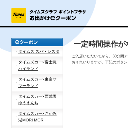
一定時間操作が
タイムズ スパ・レスタ
ご入店いただいてから、30分間
タイムズカー×富士急
おそれいりますが、下記のボタン
ハイランド
タイムズカー×東京サ
マーランド
タイムズカー×西武園
ゆうえんち
タイムズカー×さがみ
湖MORI MORI