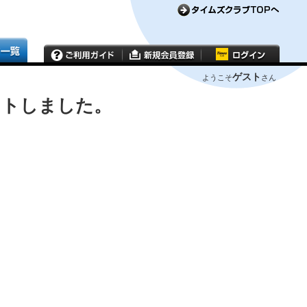
ゲスト
ようこそ
さん
ウトしました。