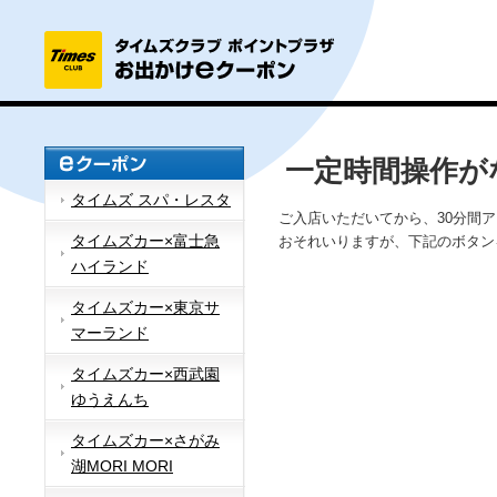
一定時間操作が
タイムズ スパ・レスタ
ご入店いただいてから、30分間
タイムズカー×富士急
おそれいりますが、下記のボタン
ハイランド
タイムズカー×東京サ
マーランド
タイムズカー×西武園
ゆうえんち
タイムズカー×さがみ
湖MORI MORI