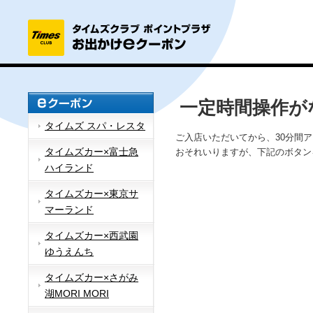
一定時間操作が
タイムズ スパ・レスタ
ご入店いただいてから、30分間
タイムズカー×富士急
おそれいりますが、下記のボタン
ハイランド
タイムズカー×東京サ
マーランド
タイムズカー×西武園
ゆうえんち
タイムズカー×さがみ
湖MORI MORI