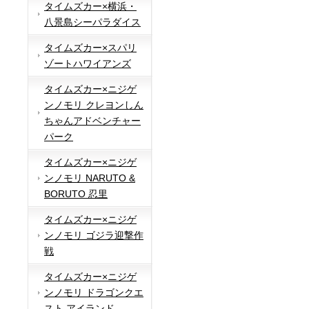
タイムズカー×横浜・
八景島シーパラダイス
タイムズカー×スパリ
ゾートハワイアンズ
タイムズカー×ニジゲ
ンノモリ クレヨンしん
ちゃんアドベンチャー
パーク
タイムズカー×ニジゲ
ンノモリ NARUTO &
BORUTO 忍里
タイムズカー×ニジゲ
ンノモリ ゴジラ迎撃作
戦
タイムズカー×ニジゲ
ンノモリ ドラゴンクエ
スト アイランド