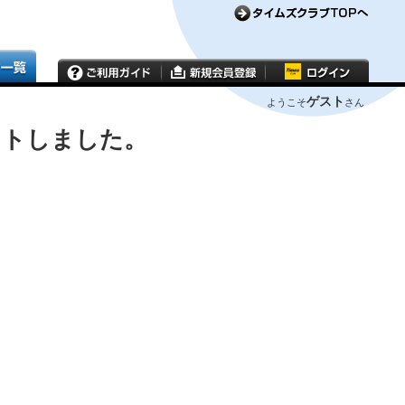
ゲスト
ようこそ
さん
ウトしました。