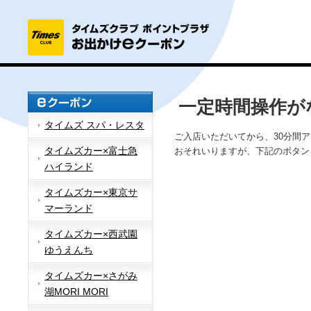
一定時間操作が
タイムズ スパ・レスタ
ご入店いただいてから、30分間
タイムズカー×富士急
おそれいりますが、下記のボタン
ハイランド
タイムズカー×東京サ
マーランド
タイムズカー×西武園
ゆうえんち
タイムズカー×さがみ
湖MORI MORI