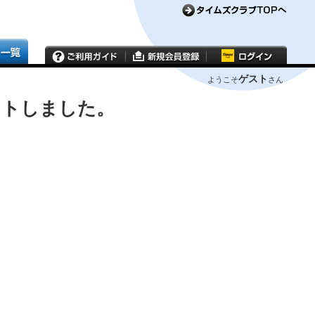
ゲスト
ようこそ
さん
ウトしました。