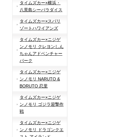
タイムズカー×横浜・
八景島シーパラダイス
タイムズカー×スパリ
ゾートハワイアンズ
タイムズカー×ニジゲ
ンノモリ クレヨンしん
ちゃんアドベンチャー
パーク
タイムズカー×ニジゲ
ンノモリ NARUTO &
BORUTO 忍里
タイムズカー×ニジゲ
ンノモリ ゴジラ迎撃作
戦
タイムズカー×ニジゲ
ンノモリ ドラゴンクエ
スト アイランド