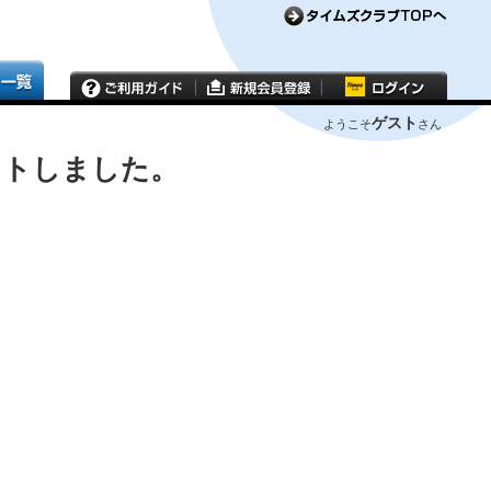
ゲスト
ようこそ
さん
ウトしました。