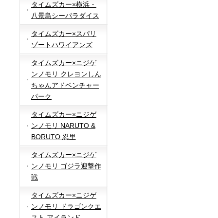
タイムズカー×横浜・
八景島シーパラダイス
タイムズカー×スパリ
ゾートハワイアンズ
タイムズカー×ニジゲ
ンノモリ クレヨンしん
ちゃんアドベンチャー
パーク
タイムズカー×ニジゲ
ンノモリ NARUTO &
BORUTO 忍里
タイムズカー×ニジゲ
ンノモリ ゴジラ迎撃作
戦
タイムズカー×ニジゲ
ンノモリ ドラゴンクエ
スト アイランド