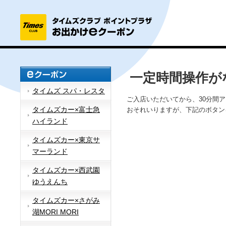
一定時間操作が
タイムズ スパ・レスタ
ご入店いただいてから、30分間
タイムズカー×富士急
おそれいりますが、下記のボタン
ハイランド
タイムズカー×東京サ
マーランド
タイムズカー×西武園
ゆうえんち
タイムズカー×さがみ
湖MORI MORI