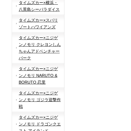
タイムズカー×横浜・
八景島シーパラダイス
タイムズカー×スパリ
ゾートハワイアンズ
タイムズカー×ニジゲ
ンノモリ クレヨンしん
ちゃんアドベンチャー
パーク
タイムズカー×ニジゲ
ンノモリ NARUTO &
BORUTO 忍里
タイムズカー×ニジゲ
ンノモリ ゴジラ迎撃作
戦
タイムズカー×ニジゲ
ンノモリ ドラゴンクエ
スト アイランド