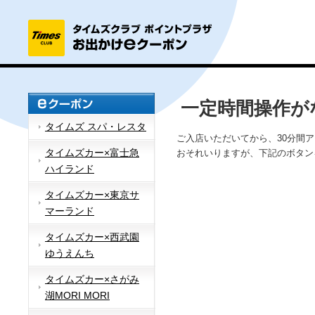
一定時間操作が
タイムズ スパ・レスタ
ご入店いただいてから、30分間
タイムズカー×富士急
おそれいりますが、下記のボタン
ハイランド
タイムズカー×東京サ
マーランド
タイムズカー×西武園
ゆうえんち
タイムズカー×さがみ
湖MORI MORI