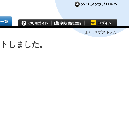
ゲスト
ようこそ
さん
ウトしました。