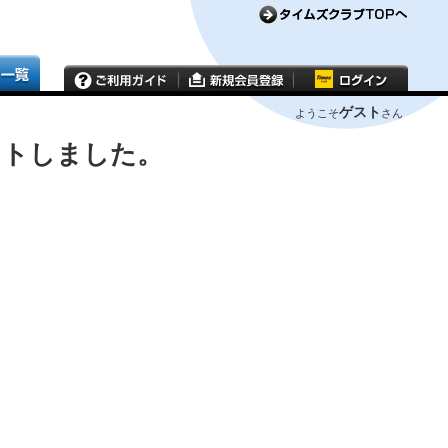
ゲスト
ようこそ
さん
ウトしました。