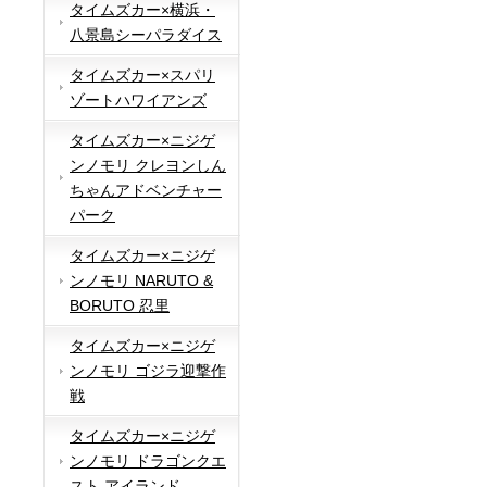
タイムズカー×横浜・
八景島シーパラダイス
タイムズカー×スパリ
ゾートハワイアンズ
タイムズカー×ニジゲ
ンノモリ クレヨンしん
ちゃんアドベンチャー
パーク
タイムズカー×ニジゲ
ンノモリ NARUTO &
BORUTO 忍里
タイムズカー×ニジゲ
ンノモリ ゴジラ迎撃作
戦
タイムズカー×ニジゲ
ンノモリ ドラゴンクエ
スト アイランド