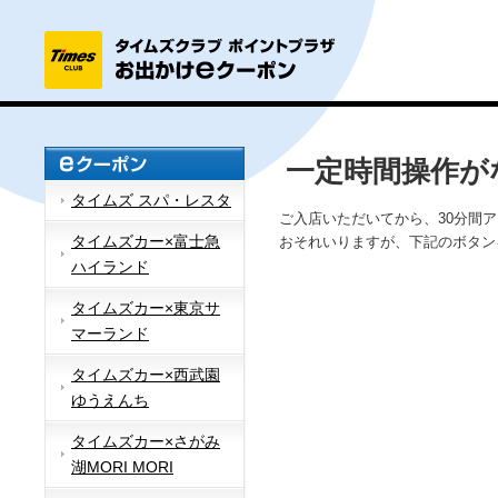
一定時間操作が
タイムズ スパ・レスタ
ご入店いただいてから、30分間
タイムズカー×富士急
おそれいりますが、下記のボタン
ハイランド
タイムズカー×東京サ
マーランド
タイムズカー×西武園
ゆうえんち
タイムズカー×さがみ
湖MORI MORI