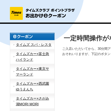
一定時間操作が
タイムズ スパ・レスタ
ご入店いただいてから、30分間
タイムズカー×富士急
おそれいりますが、下記のボタン
ハイランド
タイムズカー×東京サ
マーランド
タイムズカー×西武園
ゆうえんち
タイムズカー×さがみ
湖MORI MORI