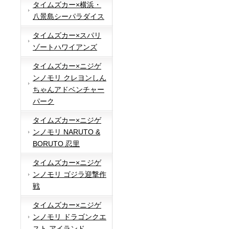
タイムズカー×横浜・
八景島シーパラダイス
タイムズカー×スパリ
ゾートハワイアンズ
タイムズカー×ニジゲ
ンノモリ クレヨンしん
ちゃんアドベンチャー
パーク
タイムズカー×ニジゲ
ンノモリ NARUTO &
BORUTO 忍里
タイムズカー×ニジゲ
ンノモリ ゴジラ迎撃作
戦
タイムズカー×ニジゲ
ンノモリ ドラゴンクエ
スト アイランド