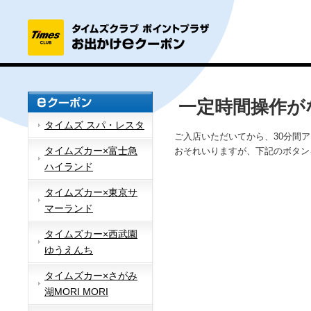
一定時間操作が
タイムズ スパ・レスタ
ご入店いただいてから、30分間
タイムズカー×富士急
おそれいりますが、下記のボタン
ハイランド
タイムズカー×東京サ
マーランド
タイムズカー×西武園
ゆうえんち
タイムズカー×さがみ
湖MORI MORI