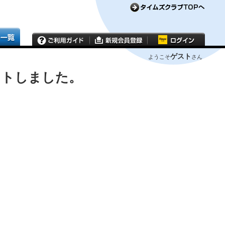
ゲスト
ようこそ
さん
ウトしました。