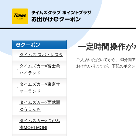
一定時間操作が
タイムズ スパ・レスタ
ご入店いただいてから、30分間
タイムズカー×富士急
おそれいりますが、下記のボタン
ハイランド
タイムズカー×東京サ
マーランド
タイムズカー×西武園
ゆうえんち
タイムズカー×さがみ
湖MORI MORI