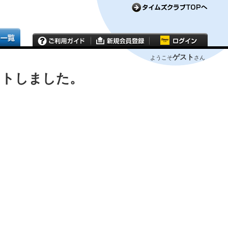
ゲスト
ようこそ
さん
ウトしました。