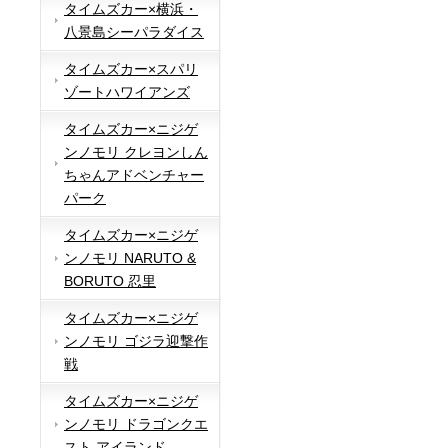
タイムズカー×横浜・
八景島シーパラダイス
タイムズカー×スパリ
ゾートハワイアンズ
タイムズカー×ニジゲ
ンノモリ クレヨンしん
ちゃんアドベンチャー
パーク
タイムズカー×ニジゲ
ンノモリ NARUTO &
BORUTO 忍里
タイムズカー×ニジゲ
ンノモリ ゴジラ迎撃作
戦
タイムズカー×ニジゲ
ンノモリ ドラゴンクエ
スト アイランド