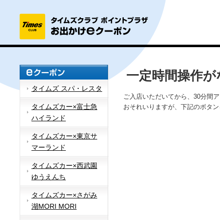
一定時間操作が
タイムズ スパ・レスタ
ご入店いただいてから、30分間
タイムズカー×富士急
おそれいりますが、下記のボタン
ハイランド
タイムズカー×東京サ
マーランド
タイムズカー×西武園
ゆうえんち
タイムズカー×さがみ
湖MORI MORI