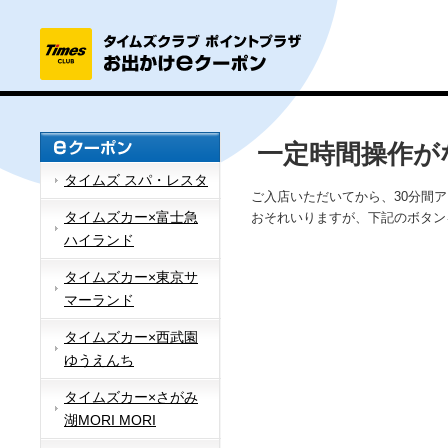
一定時間操作が
タイムズ スパ・レスタ
ご入店いただいてから、30分間
タイムズカー×富士急
おそれいりますが、下記のボタン
ハイランド
タイムズカー×東京サ
マーランド
タイムズカー×西武園
ゆうえんち
タイムズカー×さがみ
湖MORI MORI