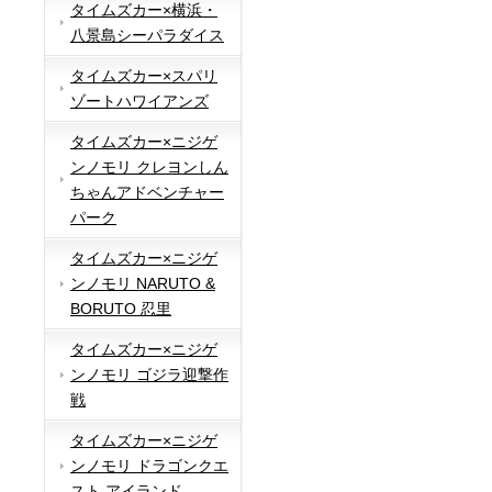
タイムズカー×横浜・
八景島シーパラダイス
タイムズカー×スパリ
ゾートハワイアンズ
タイムズカー×ニジゲ
ンノモリ クレヨンしん
ちゃんアドベンチャー
パーク
タイムズカー×ニジゲ
ンノモリ NARUTO &
BORUTO 忍里
タイムズカー×ニジゲ
ンノモリ ゴジラ迎撃作
戦
タイムズカー×ニジゲ
ンノモリ ドラゴンクエ
スト アイランド