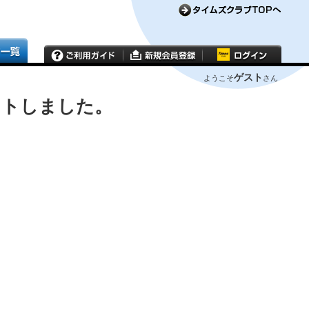
ゲスト
ようこそ
さん
ウトしました。