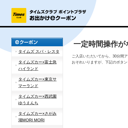
一定時間操作が
タイムズ スパ・レスタ
ご入店いただいてから、30分間
タイムズカー×富士急
おそれいりますが、下記のボタン
ハイランド
タイムズカー×東京サ
マーランド
タイムズカー×西武園
ゆうえんち
タイムズカー×さがみ
湖MORI MORI