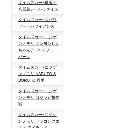
タイムズカー×横浜・
八景島シーパラダイス
タイムズカー×スパリ
ゾートハワイアンズ
タイムズカー×ニジゲ
ンノモリ クレヨンしん
ちゃんアドベンチャー
パーク
タイムズカー×ニジゲ
ンノモリ NARUTO &
BORUTO 忍里
タイムズカー×ニジゲ
ンノモリ ゴジラ迎撃作
戦
タイムズカー×ニジゲ
ンノモリ ドラゴンクエ
スト アイランド