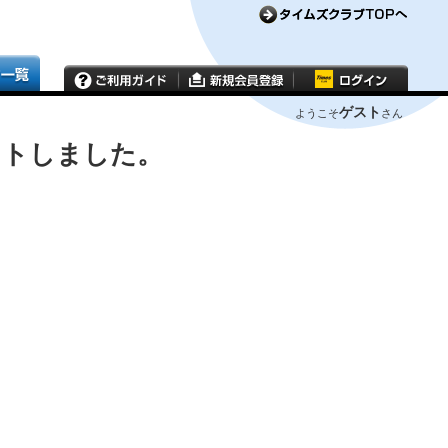
ゲスト
ようこそ
さん
ウトしました。