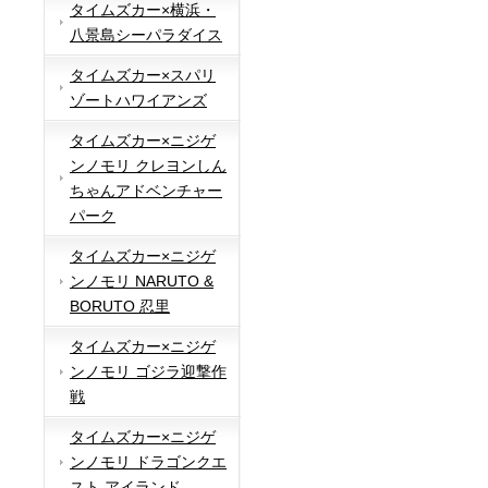
タイムズカー×横浜・
八景島シーパラダイス
タイムズカー×スパリ
ゾートハワイアンズ
タイムズカー×ニジゲ
ンノモリ クレヨンしん
ちゃんアドベンチャー
パーク
タイムズカー×ニジゲ
ンノモリ NARUTO &
BORUTO 忍里
タイムズカー×ニジゲ
ンノモリ ゴジラ迎撃作
戦
タイムズカー×ニジゲ
ンノモリ ドラゴンクエ
スト アイランド