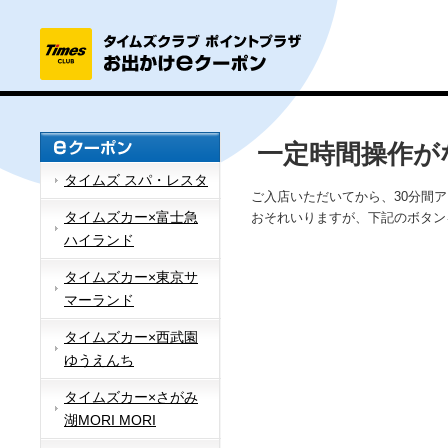
一定時間操作が
タイムズ スパ・レスタ
ご入店いただいてから、30分間
タイムズカー×富士急
おそれいりますが、下記のボタン
ハイランド
タイムズカー×東京サ
マーランド
タイムズカー×西武園
ゆうえんち
タイムズカー×さがみ
湖MORI MORI