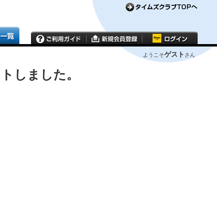
ゲスト
ようこそ
さん
ウトしました。