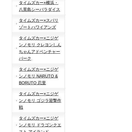
タイムズカー×横浜・
八景島シーパラダイス
タイムズカー×スパリ
ゾートハワイアンズ
タイムズカー×ニジゲ
ンノモリ クレヨンしん
ちゃんアドベンチャー
パーク
タイムズカー×ニジゲ
ンノモリ NARUTO &
BORUTO 忍里
タイムズカー×ニジゲ
ンノモリ ゴジラ迎撃作
戦
タイムズカー×ニジゲ
ンノモリ ドラゴンクエ
スト アイランド