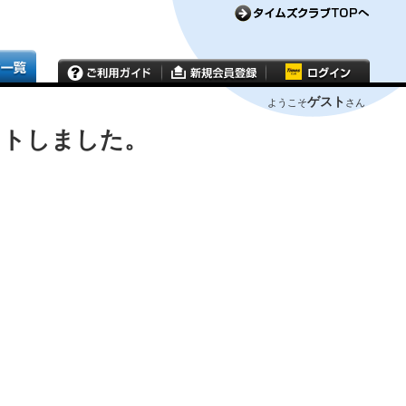
ゲスト
ようこそ
さん
ウトしました。