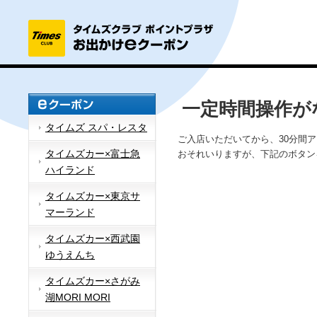
一定時間操作が
タイムズ スパ・レスタ
ご入店いただいてから、30分間
タイムズカー×富士急
おそれいりますが、下記のボタン
ハイランド
タイムズカー×東京サ
マーランド
タイムズカー×西武園
ゆうえんち
タイムズカー×さがみ
湖MORI MORI