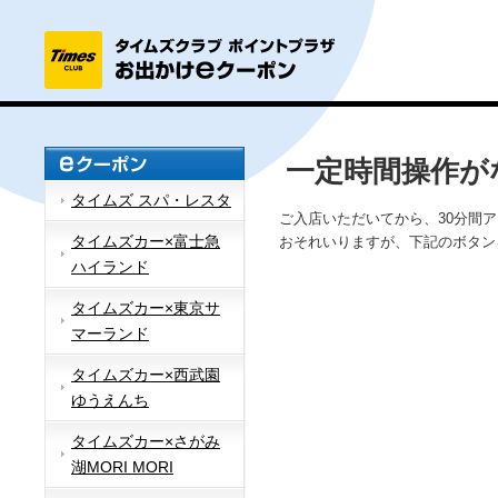
一定時間操作が
タイムズ スパ・レスタ
ご入店いただいてから、30分間
タイムズカー×富士急
おそれいりますが、下記のボタン
ハイランド
タイムズカー×東京サ
マーランド
タイムズカー×西武園
ゆうえんち
タイムズカー×さがみ
湖MORI MORI