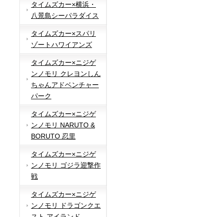
タイムズカー×横浜・
八景島シーパラダイス
タイムズカー×スパリ
ゾートハワイアンズ
タイムズカー×ニジゲ
ンノモリ クレヨンしん
ちゃんアドベンチャー
パーク
タイムズカー×ニジゲ
ンノモリ NARUTO &
BORUTO 忍里
タイムズカー×ニジゲ
ンノモリ ゴジラ迎撃作
戦
タイムズカー×ニジゲ
ンノモリ ドラゴンクエ
スト アイランド