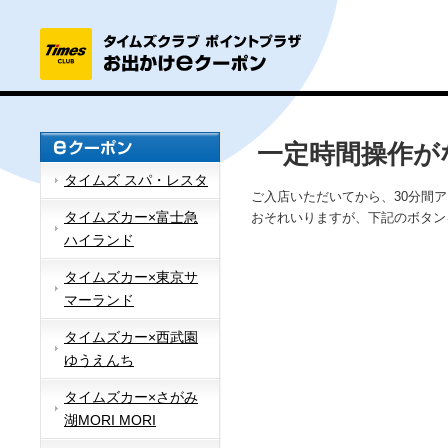
一定時間操作が
タイムズ スパ・レスタ
ご入店いただいてから、30分間
タイムズカー×富士急
おそれいりますが、下記のボタン
ハイランド
タイムズカー×東京サ
マーランド
タイムズカー×西武園
ゆうえんち
タイムズカー×さがみ
湖MORI MORI