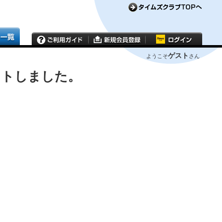
ゲスト
ようこそ
さん
ウトしました。