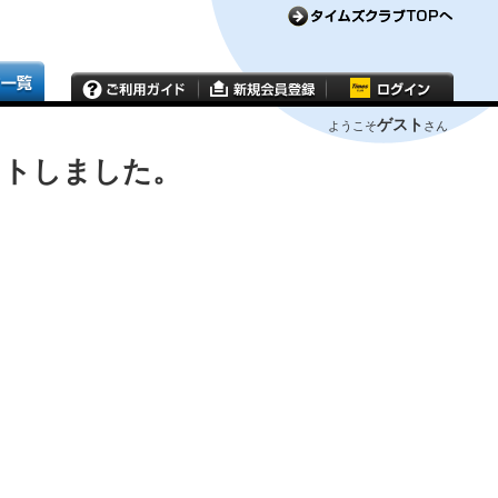
ゲスト
ようこそ
さん
ウトしました。