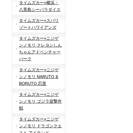
タイムズカー×横浜・
八景島シーパラダイス
タイムズカー×スパリ
ゾートハワイアンズ
タイムズカー×ニジゲ
ンノモリ クレヨンしん
ちゃんアドベンチャー
パーク
タイムズカー×ニジゲ
ンノモリ NARUTO &
BORUTO 忍里
タイムズカー×ニジゲ
ンノモリ ゴジラ迎撃作
戦
タイムズカー×ニジゲ
ンノモリ ドラゴンクエ
スト アイランド