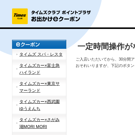
一定時間操作が
タイムズ スパ・レスタ
ご入店いただいてから、30分間
タイムズカー×富士急
おそれいりますが、下記のボタン
ハイランド
タイムズカー×東京サ
マーランド
タイムズカー×西武園
ゆうえんち
タイムズカー×さがみ
湖MORI MORI